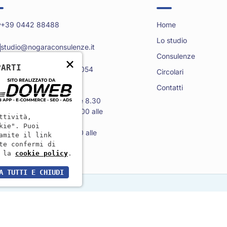
+39 0442 88488
Home
Lo studio
studio@nogaraconsulenze.it
Consulenze
×
PARTI
Via N. Costantini, 8 - 37054
Circolari
Nogara VR
Contatti
Lun - Mar - Gio: dalle ore 8.30 
alle 12.30 e dalle ore 14.00 alle 
ttività,
ore 18.00

kie". Puoi
Mer - Ven: dalle ore 8.30 alle 
amite il link
12.30
te confermi di
 la
cookie policy
.
A TUTTI E CHIUDI
VR231873
|
Cap. Soc.: 10.000,00 €