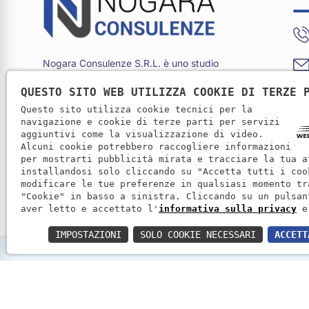
Nogara Consulenze S.R.L. è uno studio
con sede a Nogara (VR) attivo dal 1990.
QUESTO SITO WEB UTILIZZA COOKIE DI TERZE 
Offre consulenze in ambito fiscale, del
lavoro e legale per privati, professionisti e
Questo sito utilizza cookie tecnici per la
aziende.
navigazione e cookie di terze parti per servizi
aggiuntivi come la visualizzazione di video.
Alcuni cookie potrebbero raccogliere informazioni
per mostrarti pubblicità mirata e tracciare la tua a
installandosi solo cliccando su "Accetta tutti i coo
modificare le tue preferenze in qualsiasi momento tr
"Cookie" in basso a sinistra. Cliccando su un pulsan
aver letto e accettato l'
informativa sulla privacy
e
IMPOSTAZIONI
SOLO COOKIE NECESSARI
ACCETT
Nogara Consulenze S.R.L.
|
P. IVA: 02333170237
|
REA: 