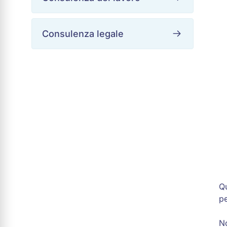
Consulenza legale
Qu
pe
No