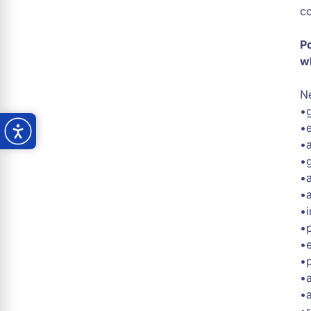
co
Po
w
Ne
•g
•e
•a
•g
•a
•a
•i
•p
•e
•p
•a
•a
•r