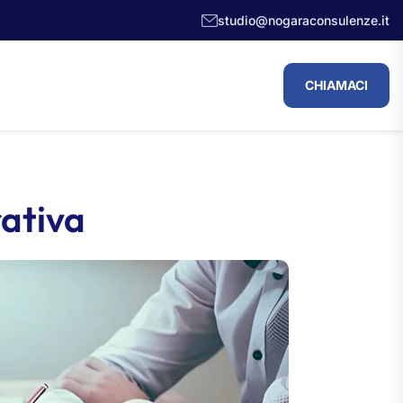
studio@nogaraconsulenze.it
CHIAMACI
rativa