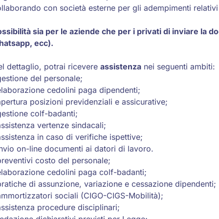
llaborando con società esterne per gli adempimenti relativi 
ssibilità sia per le aziende che per i privati di inviare la
hatsapp, ecc).
l dettaglio, potrai ricevere
assistenza
nei seguenti ambiti:
estione del personale;
laborazione cedolini paga dipendenti;
pertura posizioni previdenziali e assicurative;
estione colf-badanti;
ssistenza vertenze sindacali;
ssistenza in caso di verifiche ispettive;
nvio on-line documenti ai datori di lavoro.
reventivi costo del personale;
laborazione cedolini paga colf-badanti;
ratiche di assunzione, variazione e cessazione dipendenti;
mmortizzatori sociali (CIGO-CIGS-Mobilità);
ssistenza procedure disciplinari;
edazione dichiarativi previsti per Legge;